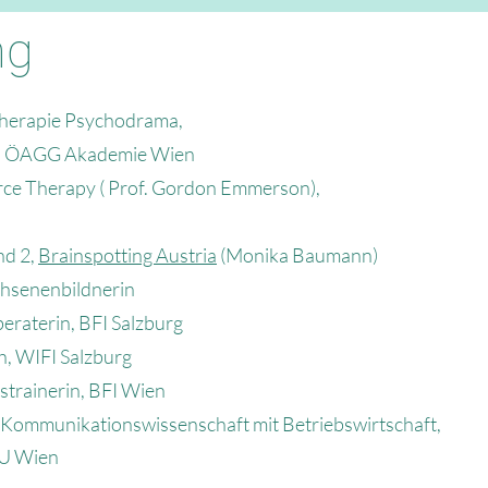
ng
herapie Psychodrama,
und ÖAGG Akademie Wien
rce Therapy ( Prof. Gordon Emmerson),
nd 2,
Brainspotting Austria
(Monika Baumann)
chsenenbildnerin
beraterin,
BFI Salzburg
h, WIFI Salzburg
strainerin,
BFI Wien
d Kommunikationswissenschaft mit Betriebswirtschaft,
WU Wien