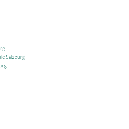
urg
le Salzburg
urg