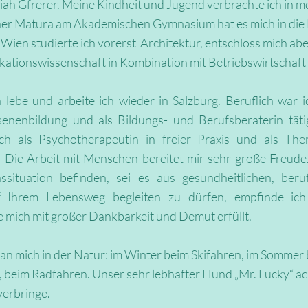
iah Gfrerer. Meine Kindheit und Jugend verbrachte ich in 
iner Matura am Akademischen Gymnasium hat es mich in di
Wien studierte ich vorerst Architektur, entschloss mich a
ationswissenschaft in Kombination mit Betriebswirtschaft z
 lebe und arbeite ich wieder in Salzburg. Beruflich war i
enenbildung und als Bildungs- und Berufsberaterin tätig
ich als Psychotherapeutin in freier Praxis und als Th
. Die Arbeit mit Menschen bereitet mir sehr große Freude.
ssituation befinden, sei es aus gesundheitlichen, beru
 Ihrem Lebensweg begleiten zu dürfen, empfinde ich 
 mich mit großer Dankbarkeit und Demut erfüllt.
 man mich in der Natur: im Winter beim Skifahren, im Somme
beim Radfahren. Unser sehr lebhafter Hund „Mr. Lucky“ ach
verbringe.