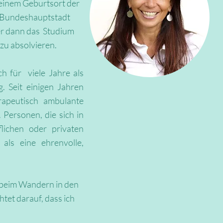
meinem Geburtsort der
e Bundeshauptstadt
ber dann das Studium
u absolvieren.​
ch für viele Jahre als
. Seit einigen Jahren
erapeutisch ambulante
 Personen, die sich in
flichen oder privaten
als eine ehrenvolle,
r beim Wandern in den
tet darauf, dass ich